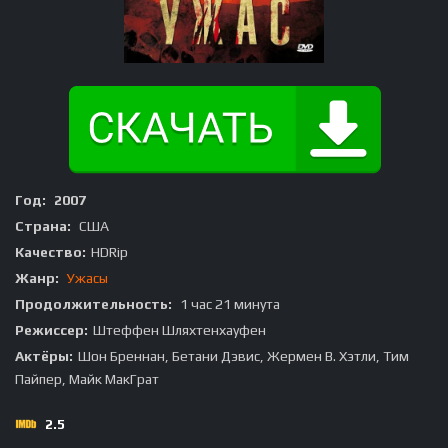
Год:
2007
Страна:
США
Качество:
HDRip
Жанр:
Ужасы
Продолжительность:
1 час 21 минута
Режиссер:
Штеффен Шляхтенхауфен
Актёры:
Шон Бреннан, Бетани Дэвис, Жермен В. Хэтли, Тим
Пайпер, Майк МакГрат
2.5