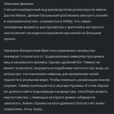
Описание фильма:
Снятый и выпущенный под руководством режиссера по имени
Дастин Миллс, фильм Пасхальный гроб можно смотреть онлайн
в хорошем качестве, а конкретно в HDRip. Это самые
популярные форматы для просмотра у зрителей в интернете,
они позволят насладиться красивой картинкой на большом
экране.
Накануне Воскресения Христова церковное начальство
планирует отказаться от традиционных символов праздника:
яиц и пасхального кролика. Однако древний бог Таммуз не
может позволить свершиться подобному святотатству: ведь он
использует эти языческие символы для проявления своей
сущности в реальном мире. Чтобы помешать реализации планов
Церкви, Таммуз воплощается в аватаре Кролика. В этом образе
он должен найти подходящую кандидатуру, способную родить
ему потомство, с помощью которого демон собирается
завоевать Землю. Однако на пути древнего бога встаёт воин-
священник, отец Эшер…