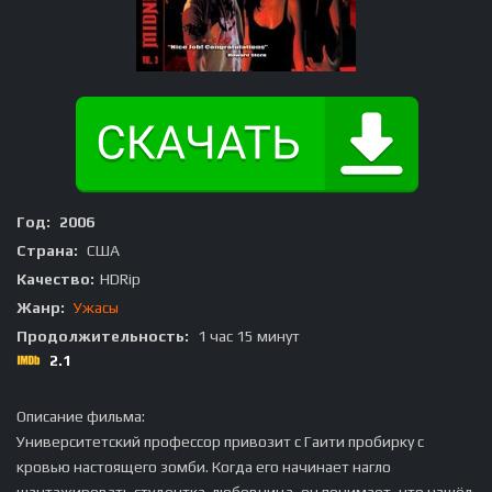
Год:
2006
Страна:
США
Качество:
HDRip
Жанр:
Ужасы
Продолжительность:
1 час 15 минут
2.1
Описание фильма:
Университетский профессор привозит с Гаити пробирку с
кровью настоящего зомби. Когда его начинает нагло
шантажировать студентка-любовница, он понимает, что нашёл