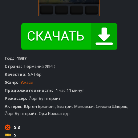
Год:
1987
Страна:
Германия (ФРГ)
Качество:
SATRip
Жанр:
Ужасы
Продолжительность:
1 час 11 минут
Режиссер:
Йорг Буттгерайт
Актёры:
Юрген Брюнинг, Беатрис Мановски, Симона Шпёрль,
Йорг Буттгерайт, Суса Кольштедт
5.2
5