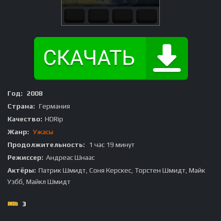
Год:
2008
Страна:
Германия
Качество:
HDRip
Жанр:
Ужасы
Продолжительность:
1 час 19 минут
Режиссер:
Андреас Шнаас
Актёры:
Патрик Шмидт, Соня Керскес, Торстен Шмидт, Майк
Уэбб, Майкл Шмидт
3