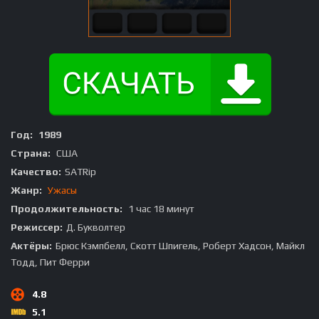
Год:
1989
Страна:
США
Качество:
SATRip
Жанр:
Ужасы
Продолжительность:
1 час 18 минут
Режиссер:
Д. Букволтер
Актёры:
Брюс Кэмпбелл, Скотт Шпигель, Роберт Хадсон, Майкл
Тодд, Пит Ферри
4.8
5.1