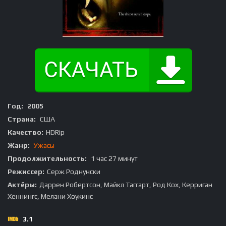
Год:
2005
Страна:
США
Качество:
HDRip
Жанр:
Ужасы
Продолжительность:
1 час 27 минут
Режиссер:
Серж Роднунски
Актёры:
Даррен Робертсон, Майкл Таггарт, Род Кох, Керриган
Хеннингс, Мелани Хоукинс
3.1