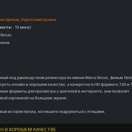
ультфильм
,
Короткометражка
ость:
10 минут
 Besas
расия
:
ный под руководством режиссера по имени Marco Besas, фильм Лег
треть онлайн в хорошем качестве, а конкретно в HD формате 720 и 
рные форматы для просмотра у зрителей в интернете, они позволят
ивой картинкой на большом экране.
ивая история пугала, хотевшего подружиться с птицами.
ЙН В ХОРОШЕМ КАЧЕСТВЕ