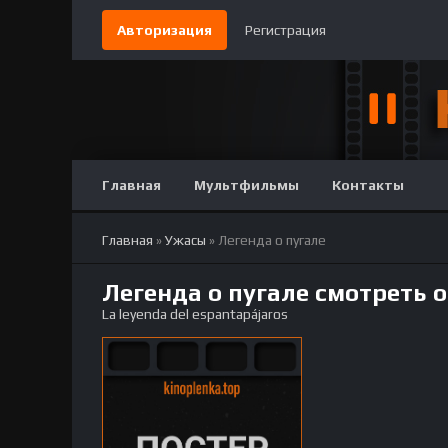
Авторизация
Регистрация
Главная
Мультфильмы
Контакты
Главная
»
Ужасы
» Легенда о пугале
Легенда о пугале смотреть 
La leyenda del espantapájaros