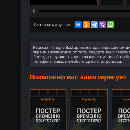
hd2160
hd1440
highres
hd1080
hd720
large
medium
small
tiny
Рассказать друзьям!
Наш сайт kinoplenka.top имеет адаптированный д
экрана. Независимо от того, зайдете вы с персо
Легенда о пугале в хорошем качестве онлайн и бе
телефона, айпада и любого другого устройства.
Возможно вас заинтересует