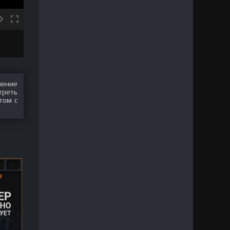
шение
треть
том с