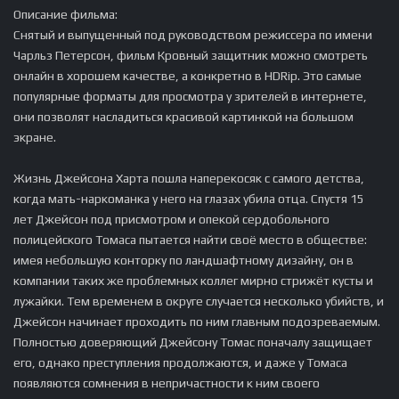
Описание фильма:
Снятый и выпущенный под руководством режиссера по имени
Чарльз Петерсон, фильм Кровный защитник можно смотреть
онлайн в хорошем качестве, а конкретно в HDRip. Это самые
популярные форматы для просмотра у зрителей в интернете,
они позволят насладиться красивой картинкой на большом
экране.
Жизнь Джейсона Харта пошла наперекосяк с самого детства,
когда мать-наркоманка у него на глазах убила отца. Спустя 15
лет Джейсон под присмотром и опекой сердобольного
полицейского Томаса пытается найти своё место в обществе:
имея небольшую конторку по ландшафтному дизайну, он в
компании таких же проблемных коллег мирно стрижёт кусты и
лужайки. Тем временем в округе случается несколько убийств, и
Джейсон начинает проходить по ним главным подозреваемым.
Полностью доверяющий Джейсону Томас поначалу защищает
его, однако преступления продолжаются, и даже у Томаса
появляются сомнения в непричастности к ним своего