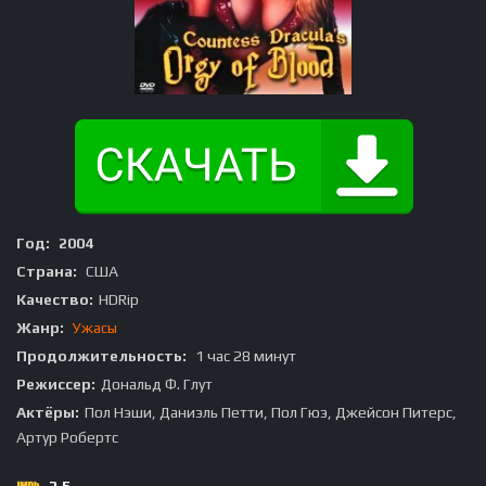
Год:
2004
Страна:
США
Качество:
HDRip
Жанр:
Ужасы
Продолжительность:
1 час 28 минут
Режиссер:
Дональд Ф. Глут
Актёры:
Пол Нэши, Даниэль Петти, Пол Гюэ, Джейсон Питерс,
Артур Робертс