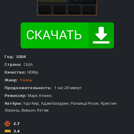
Год:
2004
Страна:
США
Качество:
HDRip
Жанр:
Ужасы
Продолжительность:
1 час 20 минут
Режиссер:
Марк Аткинс
Актёры:
Удо Кир, Адам Болдуин, Рональд Резак, Кристин
Лоренц, Вивьен Лэтэм
2.7
3.4