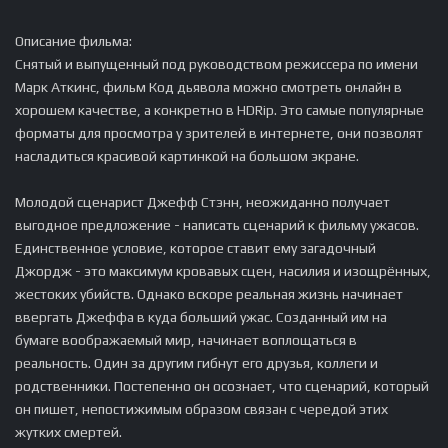
Описание фильма:
Снятый и выпущенный под руководством режиссера по имени
Марк Аткинс, фильм Код дьявола можно смотреть онлайн в
хорошем качестве, а конкретно в HDRip. Это самые популярные
форматы для просмотра у зрителей в интернете, они позволят
насладиться красивой картинкой на большом экране.
Молодой сценарист Джефф Стэнн, неожиданно получает
выгодное предложение - написать сценарий к фильму ужасов.
Единственное условие, которое ставит ему загадочный
Джордж - это максимум кровавых сцен, насилия и изощрённых,
жестоких убийств. Однако вскоре реальная жизнь начинает
ввергать Джеффа в куда больший ужас. Созданный им на
бумаге воображаемый мир, начинает воплощаться в
реальность. Один за другим гибнут его друзья, коллеги и
родственники. Постепенно он осознает, что сценарий, который
он пишет, непостижимым образом связан с чередой этих
жутких смертей.