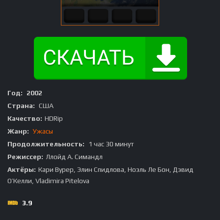
Год:
2002
Страна:
США
Качество:
HDRip
Жанр:
Ужасы
Продолжительность:
1 час 30 минут
Режиссер:
Ллойд А. Симандл
Актёры:
Кари Вурер, Элин Спидлова, Ноэль Ле Бон, Дэвид
О’Келли, Vladimira Pitelova
3.9