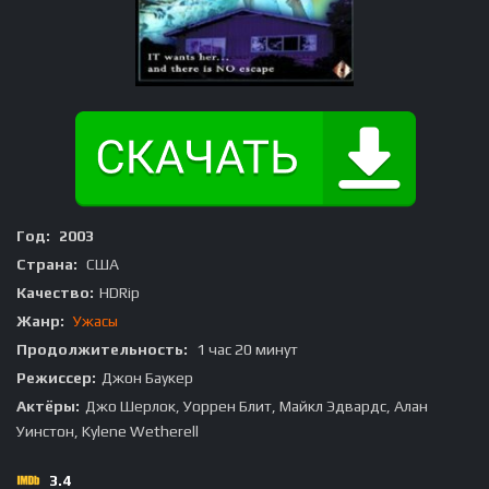
Год:
2003
Страна:
США
Качество:
HDRip
Жанр:
Ужасы
Продолжительность:
1 час 20 минут
Режиссер:
Джон Баукер
Актёры:
Джо Шерлок, Уоррен Блит, Майкл Эдвардс, Алан
Уинстон, Kylene Wetherell
3.4