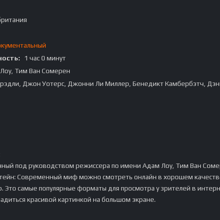
британия
кументальный
ость:
1 час 0 минут
Лоу, Тим Ван Сомерен
рэдли, Джон Уотерс, Джонни Ли Миллер, Бенедикт Камбербэтч, Дэ
:
ный под руководством режиссера по имени Адам Лоу, Тим Ван Соме
ейн: Современный миф можно смотреть онлайн в хорошем качестве
p. Это самые популярные форматы для просмотра у зрителей в интер
ладиться красивой картинкой на большом экране.