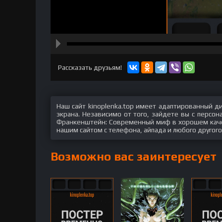
hd2160
hd1440
highres
hd1080
hd720
large
medium
small
tiny
Рассказать друзьям!
Наш сайт kinoplenka.top имеет адаптированный д
экрана. Независимо от того, зайдете вы с персо
Франкенштейн: Современный миф в хорошем качест
нашим сайтом с телефона, айпада и любого другого
Возможно вас заинтересует