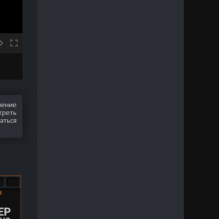
шение
треть
аться