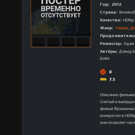
Год:
2012
Страна:
Велико
Качество:
HDRip
Жанр:
Ужасы
,
До
Продолжительн
Режиссер:
Адам 
Актёры:
Дэвид Б
Бойл
8
7.5
Описание фильма
Снятый и выпущен
фильм Франкеншт
конкретно в HDRi
они позволят нас