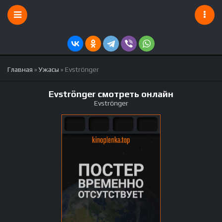
Главная
»
Ужасы
» Evströnger
Evströnger смотреть онлайн
Evströnger