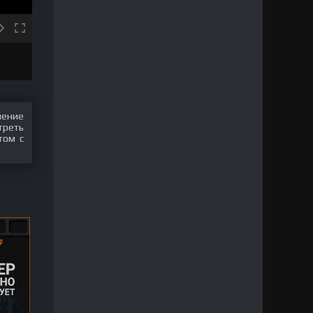
шение
треть
том с