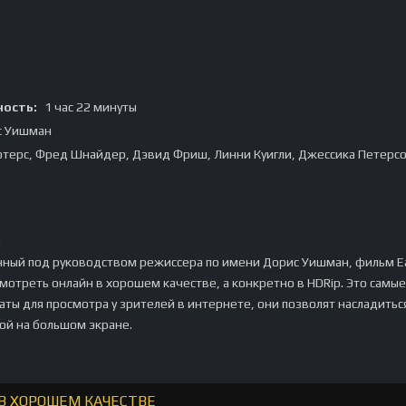
ость:
1 час 22 минуты
с Уишман
терс, Фред Шнайдер, Дэвид Фриш, Линни Куигли, Джессика Петерс
:
нный под руководством режиссера по имени Дорис Уишман, фильм E
 смотреть онлайн в хорошем качестве, а конкретно в HDRip. Это самые
ты для просмотра у зрителей в интернете, они позволят насладитьс
ой на большом экране.
Н В ХОРОШЕМ КАЧЕСТВЕ