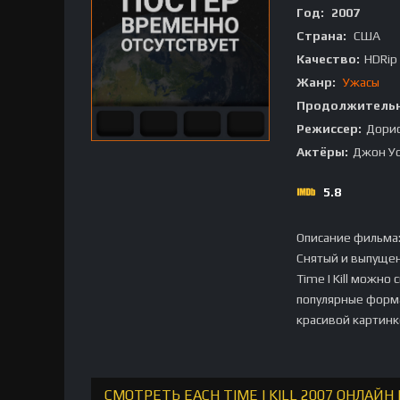
Год:
2007
Страна:
США
Качество:
HDRip
Жанр:
Ужасы
Продолжительн
Режиссер:
Дори
Актёры:
Джон Уо
5.8
Описание фильма
Снятый и выпуще
Time I Kill можно
популярные форма
красивой картинк
СМОТРЕТЬ EACH TIME I KILL 2007 ОНЛАЙ