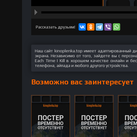
hd2160
hd1440
highres
hd1080
hd720
large
medium
small
tiny
Рассказать друзьям!
Наш сайт kinoplenka.top имеет адаптированный д
экрана. Независимо от того, зайдете вы с персо
Each Time I Kill в хорошем качестве онлайн и бе
телефона, айпада и любого другого устройства.
Возможно вас заинтересует