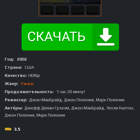
Год:
2002
Страна:
США
Качество:
HDRip
Жанр:
Ужасы
Продолжительность:
1 час 20 минут
Режиссер:
Джон МакБрайд, Джон Полония, Марк Полония
Актёры:
Джефф Дилан Грэхэм, Джон МакБрайд, Лесли Калтон,
Джон Полония, Марк Полония
3.5