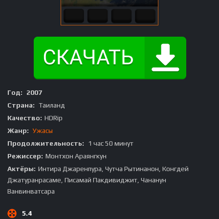
Год:
2007
Страна:
Таиланд
Качество:
HDRip
Жанр:
Ужасы
Продолжительность:
1 час 50 минут
Режиссер:
Монтхон Араянгкун
Актёры:
Интира Джаренпура, Чутча Рытинанон, Конгдей
Джатуранрасаме, Писамай Пакдивиджит, Чананун
Ванвинватсара
5.4