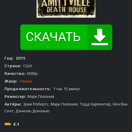
Год:
2015
Страна:
США
Качество:
HDRip
Жанр:
Ужасы
Продолжительность:
1 час 15 минут
Режиссер:
Марк Полония
Актёры:
Эрик Робертс, Марк Полония, Тодд Карпентер, Кен Ван
Сент, Даниэль Донахью
2.1