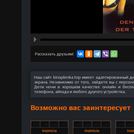
hd2160
hd1440
highres
hd1080
hd720
large
medium
small
tiny
Рассказать друзьям!
Наш сайт kinoplenka.top имеет адаптированный д
экрана. Независимо от того, зайдете вы с персо
Дети ночи в хорошем качестве онлайн и беспла
телефона, айпада и любого другого устройства.
Возможно вас заинтересует