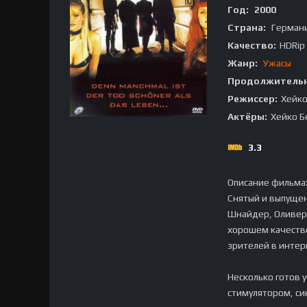
Год:
2000
Страна:
Герман
Качество:
HDRip
Жанр:
Ужасы
Продолжительн
Режиссер:
Хейко
Актёры:
Хейко Б
3.3
Описание фильма
Снятый и выпуще
Шнайдер, Оливер 
хорошем качестве
зрителей в интер
Несколько готов 
стимулятором, си