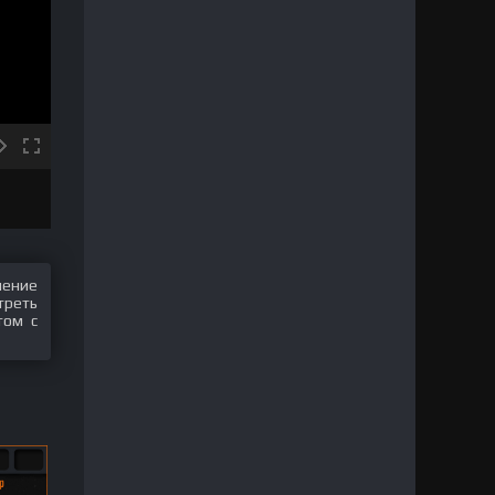
шение
треть
том с