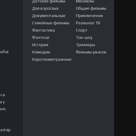
Детские фильмы
Мюзиклы
Для взрослых
Общие фильмы
Документальные
Приключения
Семейные фильмы
Реальное ТВ
Фантастика
Спорт
Фэнтези
Ток-шоу
История
Триллеры
afiai
Комедии
Фильмы ужасов
Короткометражные
н в
а у
ане.
азгар