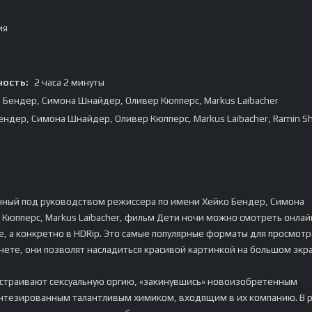
ия
ость:
2 часа 2 минуты
 Бендер, Симона Шнайдер, Оливер Кюпперс, Markus Laibacher
ендер, Симона Шнайдер, Оливер Кюпперс, Markus Laibacher, Ramin Sh
:
нный под руководством режиссера по имени Хейко Бендер, Симона
Кюпперс, Markus Laibacher, фильм Дети ночи можно смотреть онлай
, а конкретно в HDRip. Это самые популярные форматы для просмотр
нете, они позволят насладиться красивой картинкой на большом экр
устраивают сексуальную оргию, «закинувшись» новоизобретенным
нтезированным талантливым химиком, входящим в их компанию. В р