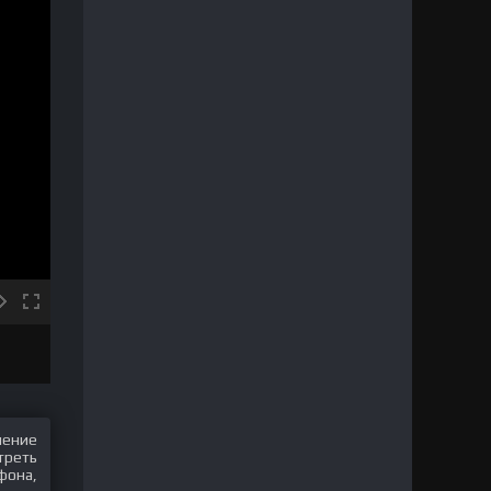
шение
треть
фона,