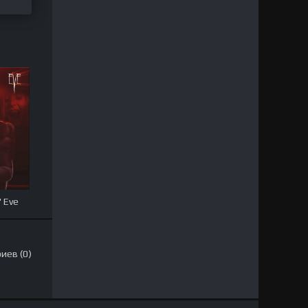
' Eve
иев (0)