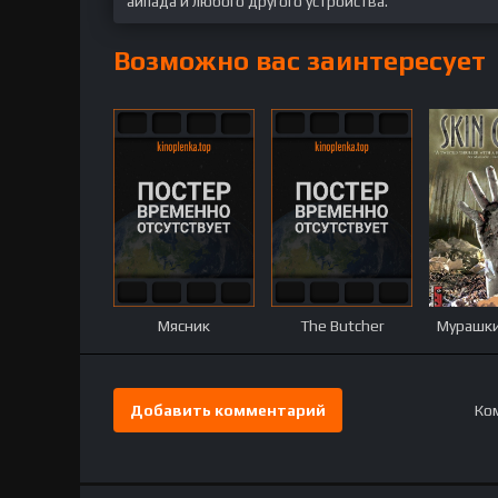
айпада и любого другого устройства.
Возможно вас заинтересует
Мясник
The Butcher
Мурашки
Добавить комментарий
Ком