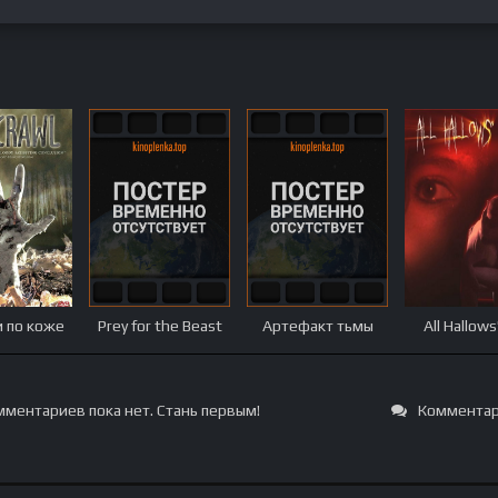
 по коже
Prey for the Beast
Артефакт тьмы
All Hallows
ментариев пока нет. Стань первым!
Комментар