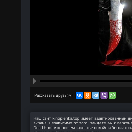
hd2160
hd1440
highres
hd1080
hd720
large
medium
small
tiny
Рассказать друзьям!
Наш сайт kinoplenka.top имеет адаптированный д
экрана. Независимо от того, зайдете вы с персо
Dead Hunt в хорошем качестве онлайн и бесплатно.