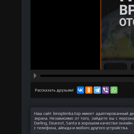
hd2160
hd1440
highres
hd1080
hd720
large
medium
small
tiny
Рассказать друзьям!
Наш сайт kinoplenka.top имеет адаптированный д
экрана. Независимо от того, зайдете вы с персо
Darling, Dearest, Santa в хорошем качестве онлайн
с телефона, айпада и любого другого устройства.