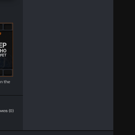
n the
иев (0)