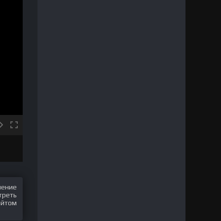
шение
треть
айтом