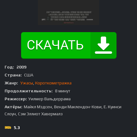
Год:
2009
Страна:
США
Жанр:
Ужасы
,
Короткометражка
Продолжительность:
8 минут
Режиссер:
Уилмер Вальдеррама
Актёры:
Майкл Мэдсен, Венди Маклендон-Кови, Е. Куинси
Слоун, Сэм Эллиот Хавермалз
5.3