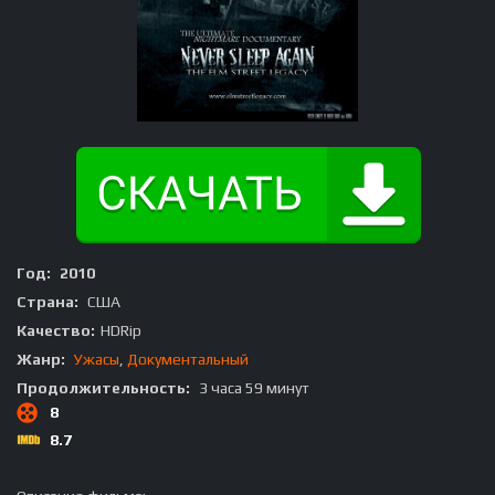
Год:
2010
Страна:
США
Качество:
HDRip
Жанр:
Ужасы
,
Документальный
Продолжительность:
3 часа 59 минут
8
8.7