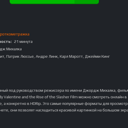
роткометражка
ость:
21 минута
дж Михалка
ит, Патрик Люссье, Андре Линк, Карл Маротт, Джейми Кинг
:
нный под руководством режиссера по имени Джордж Михалка, филь
dy Valentine and the Rise of the Slasher Film можно смотреть онлайн в
, а конкретно в HDRip. Это самые популярные форматы для просмотр
нете, они позволят насладиться красивой картинкой на большом экр