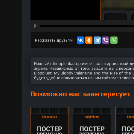
hd2160
hd1440
highres
hd1080
hd720
large
medium
small
tiny
Рассказать друзьям!
Наш сайт kinoplenka.top имеет адаптированный д
экрана. Независимо от того, зайдете вы с персо
Bloodlust: My Bloody Valentine and the Rise of th
будет удобно пользоваться нашим сайтом с телефон
Возможно вас заинтересует