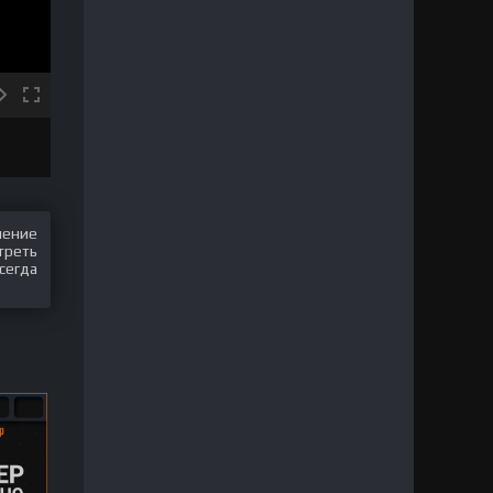
шение
треть
всегда