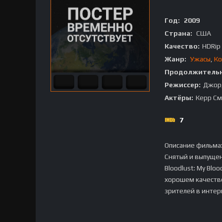
Год:
2009
Страна:
США
Качество:
HDRip
Жанр:
Ужасы
,
Ко
Продолжительн
Режиссер:
Джор
Актёры:
Керр См
7
Описание фильма
Снятый и выпуще
Bloodlust: My Bloo
хорошем качестве
зрителей в интер