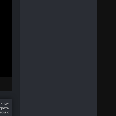
шение
треть
том с