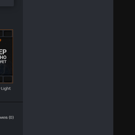
 Light
иев (0)