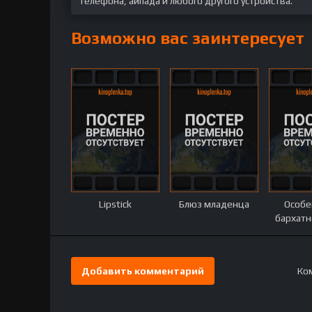
телефона, айпада и любого другого устройства.
Возможно вас заинтересует
Lipstick
Блюз младенца
Особе
бархатн
Добавить комментарий
Ком