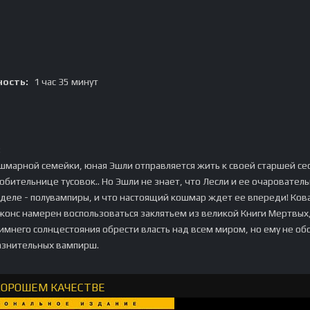
ость:
1 час 35 минут
:
ошмарной семейки, юная Эшли отправляется жить к своей старшей се
юбительнице тусовок.. Но Эшли не знает, что Лесли и ее очаровател
 деле - полувампиры, и что настоящий кошмар ждет ее впереди! Ко
онс намерен воспользоваться заклятьем из великой Книги Мертвых
зимнего солнцестояния обрести власть над всем миром, но ему не об
азнительных вампирш.
 ХОРОШЕМ КАЧЕСТВЕ