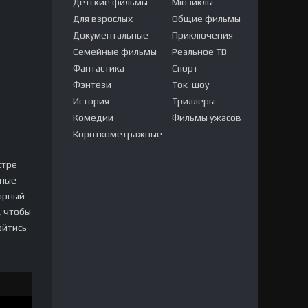
Детские фильмы
Мюзиклы
Для взрослых
Общие фильмы
Документальные
Приключения
Семейные фильмы
Реальное ТВ
Фантастика
Спорт
Фэнтези
Ток-шоу
История
Триллеры
Комедии
Фильмы ужасов
Короткометражные
стре
ьные
варный
, чтобы
ойтись