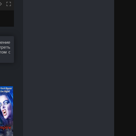
шение
треть
том с