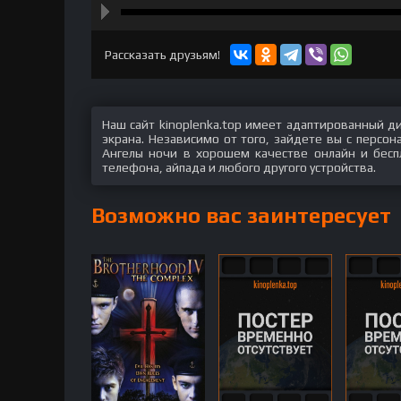
hd2160
hd1440
highres
hd1080
hd720
large
medium
small
tiny
Рассказать друзьям!
Наш сайт kinoplenka.top имеет адаптированный д
экрана. Независимо от того, зайдете вы с персо
Ангелы ночи в хорошем качестве онлайн и беспл
телефона, айпада и любого другого устройства.
Возможно вас заинтересует