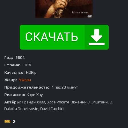
Год:
2004
Страна:
США
Качество:
HDRip
Жанр:
Ужасы
Продолжительность:
1 час 20 минут
Режиссер:
Кэри Хоу
Актёры:
Грэйди Хилл, Хосе Росете, Дженни Э. Эпштейн, D.
Dakota Denetsosie, David Carchidi
2