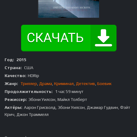
Год:
2015
Страна:
США
Качество:
HDRip
Жанр:
Триллер
,
Драма
,
Криминал
,
Детектив
,
Боевик
Продолжительность:
1 час 59 минут
Режиссер:
Эбони Уилсон, Майкл Толберт
Актёры:
Аарон Грисволд, Эбони Уилсон, Джамар Гудвин, Фэйт
Крич, Джон Траммелл