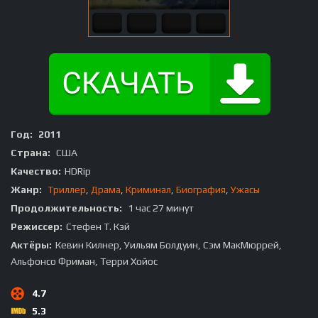
Год:
2011
Страна:
США
Качество:
HDRip
Жанр:
Триллер
,
Драма
,
Криминал
,
Биография
,
Ужасы
Продолжительность:
1 час 27 минут
Режиссер:
Стефен Т. Кэй
Актёры:
Кевин Килнер, Уильям Болдуин, Сэм МакМюррей,
Альфонсо Фриман, Терри Хойос
4.7
5.3