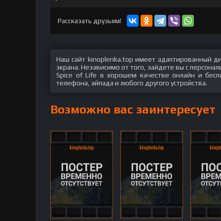
hd2160
hd1440
highres
hd1080
hd720
large
medium
small
tiny
Рассказать друзьям!
Наш сайт kinoplenka.top имеет адаптированный д
экрана. Независимо от того, зайдете вы с персон
Spice of Life в хорошем качестве онлайн и бес
телефона, айпада и любого другого устройства.
Возможно вас заинтересует