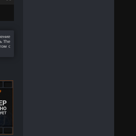
шение
ь The
том с