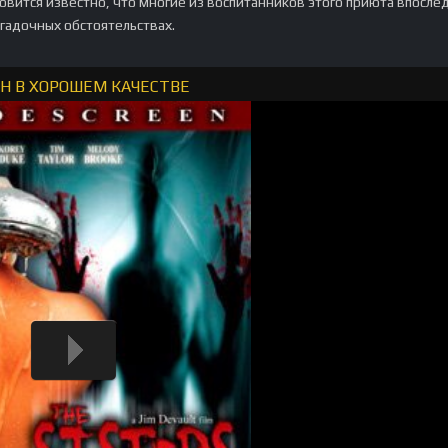
новится известно, что многие из воспитанников этого приюта впосле
агадочных обстоятельствах.
ЙН В ХОРОШЕМ КАЧЕСТВЕ