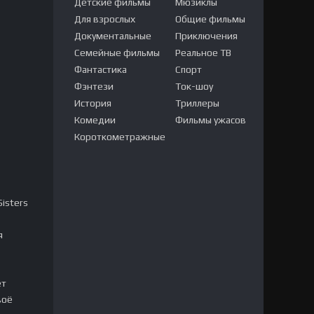
Детские фильмы
Мюзиклы
Для взрослых
Общие фильмы
Документальные
Приключения
Семейные фильмы
Реальное ТВ
Фантастика
Спорт
Фэнтези
Ток-шоу
История
Триллеры
Комедии
Фильмы ужасов
Короткометражные
isters
я
ет
воё