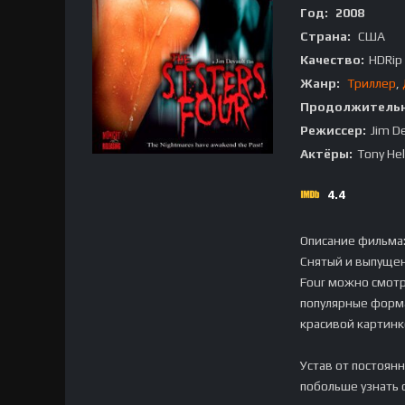
Год:
2008
Страна:
США
Качество:
HDRip
Жанр:
Триллер
,
Продолжительн
Режиссер:
Jim D
Актёры:
Tony He
4.4
Описание фильма
Снятый и выпущен
Four можно смотр
популярные форма
красивой картинк
Устав от постоян
побольше узнать 