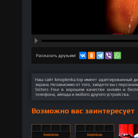
hd2160
hd1440
highres
hd1080
hd720
large
medium
small
tiny
Рассказать друзьям!
Наш сайт kinoplenka.top имеет адаптированный д
экрана. Независимо от того, зайдете вы с персон
Sisters Four в хорошем качестве онлайн и бесп
телефона, айпада и любого другого устройства.
Возможно вас заинтересует