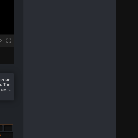
шение
ь The
том с