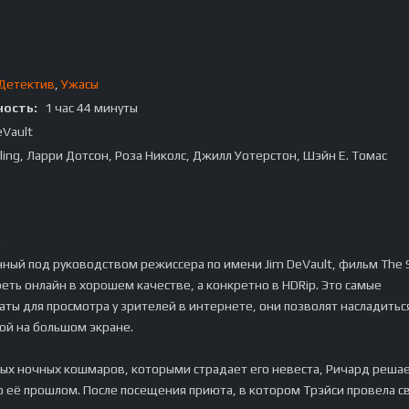
Детектив
,
Ужасы
ость:
1 час 44 минуты
eVault
lling, Ларри Дотсон, Роза Николс, Джилл Уотерстон, Шэйн Е. Томас
:
ный под руководством режиссера по имени Jim DeVault, фильм The S
еть онлайн в хорошем качестве, а конкретно в HDRip. Это самые
ты для просмотра у зрителей в интернете, они позволят насладитьс
ой на большом экране.
ных ночных кошмаров, которыми страдает его невеста, Ричард реша
о её прошлом. После посещения приюта, в котором Трэйси провела с