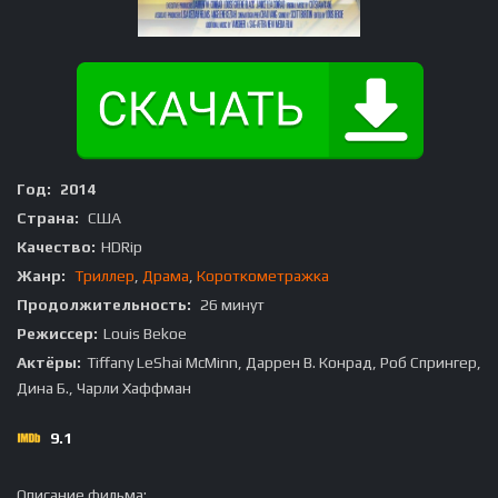
Год:
2014
Страна:
США
Качество:
HDRip
Жанр:
Триллер
,
Драма
,
Короткометражка
Продолжительность:
26 минут
Режиссер:
Louis Bekoe
Актёры:
Tiffany LeShai McMinn, Даррен В. Конрад, Роб Спрингер,
Дина Б., Чарли Хаффман
9.1
Описание фильма: