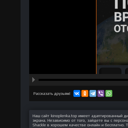
hd2160
hd1440
highres
hd1080
hd720
large
medium
small
tiny
Рассказать друзьям!
Наш сайт kinoplenka.top имеет адаптированный д
экрана. Независимо от того, зайдете вы с персо
Shackle в хорошем качестве онлайн и бесплатно. 