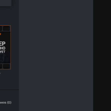
т
иев (0)