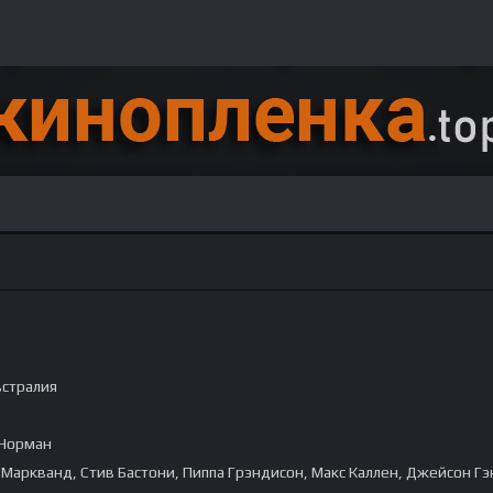
стралия
 Норман
 Маркванд, Стив Бастони, Пиппа Грэндисон, Макс Каллен, Джейсон Гэ