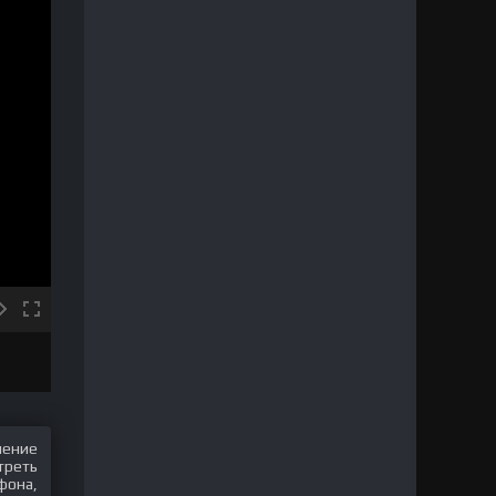
шение
треть
фона,