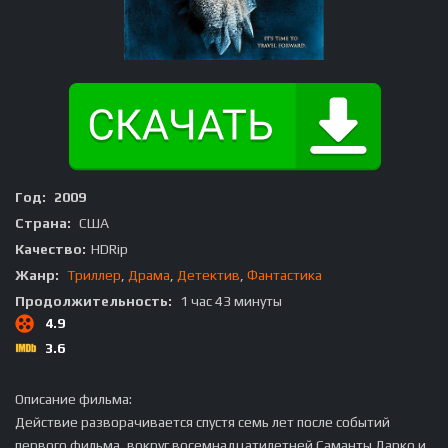
Год:
2009
Страна:
США
Качество:
HDRip
Жанр:
Триллер
,
Драма
,
Детектив
,
Фантастика
Продолжительность:
1 час 43 минуты
4.9
3.6
Описание фильма:
Действие разворачивается спустя семь лет после событий
первого фильма, вокруг восемнадцатилетней Саманты Дарко и