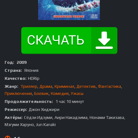
Год:
2009
Страна:
Япония
Качество:
HDRip
Жанр:
Триллер
,
Драма
,
Криминал
,
Детектив
,
Фантастика
,
Приключения
,
Боевик
,
Комедия
,
Ужасы
Продолжительность:
1 час 10 минут
Режиссер:
Джон Хиджири
Актёры:
Сёдзи Идзуми, Аири Накадзима, Нонами Такизава,
Мэгуми Харуно, Jun Kanaki