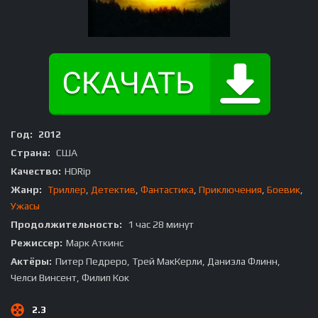
Год:
2012
Страна:
США
Качество:
HDRip
Жанр:
Триллер
,
Детектив
,
Фантастика
,
Приключения
,
Боевик
,
Ужасы
Продолжительность:
1 час 28 минут
Режиссер:
Марк Аткинс
Актёры:
Питер Педреро, Трей МакКерли, Даниэла Флинн,
Челси Винсент, Филип Кок
2.3