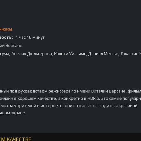
Ужасы
ость:
1 час 16 минут
ий Версаче
сума, Анелия Дюльгерова, Калети Уильямс, Дэниэл Мессье, Джастин 
:
нный под руководством режиссера по имени Виталий Версаче, филь
нлайн в хорошем качестве, а конкретно в HDRip. Это самые популяр
мотра у зрителей в интернете, они позволят насладиться красивой
ьшом экране.
ЕМ КАЧЕСТВЕ