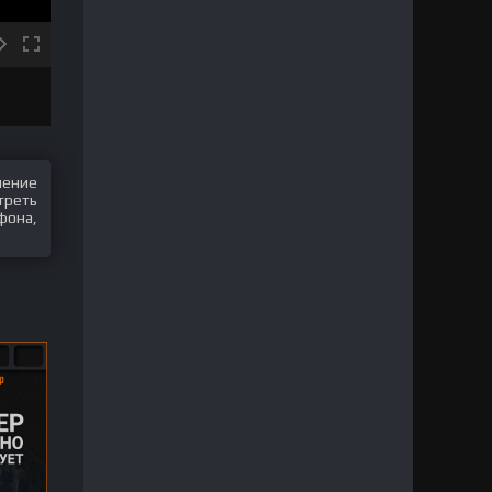
шение
треть
фона,