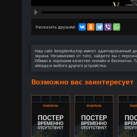
hd2160
hd1440
highres
hd1080
hd720
large
medium
small
tiny
Рассказать друзьям!
Наш сайт kinoplenka.top имеет адаптированный д
экрана. Независимо от того, зайдете вы с персо
Обман в хорошем качестве онлайн и бесплатно. Т
айпада и любого другого устройства.
Возможно вас заинтересует