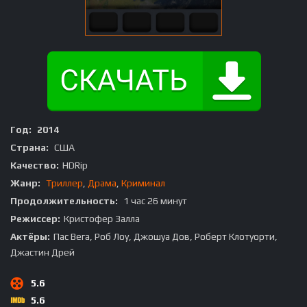
Год:
2014
Страна:
США
Качество:
HDRip
Жанр:
Триллер
,
Драма
,
Криминал
Продолжительность:
1 час 26 минут
Режиссер:
Кристофер Залла
Актёры:
Пас Вега, Роб Лоу, Джошуа Дов, Роберт Клотуорти,
Джастин Дрей
5.6
5.6