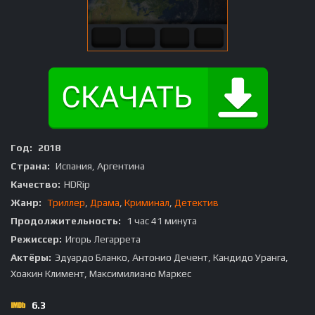
Год:
2018
Страна:
Испания, Аргентина
Качество:
HDRip
Жанр:
Триллер
,
Драма
,
Криминал
,
Детектив
Продолжительность:
1 час 41 минута
Режиссер:
Игорь Легаррета
Актёры:
Эдуардо Бланко, Антонио Дечент, Кандидо Уранга,
Хоакин Климент, Максимилиано Маркес
6.3