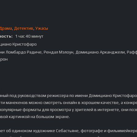
Драма
,
Детектив
,
Ужасы
ость:
1 час 40 минут
циано Кристофаро
и Ломбардо Радиче, Рендал Мэлоун, Домициано Арканджели, Раф
ерон
:
нный под руководством режиссера по имени Домициано Кристофаро
ти манекенов можно смотреть онлайн в хорошем качестве, а конкр
 популярные форматы для просмотра у зрителей в интернете, они поз
ивой картинкой на большом экране.
ает об одиноком художнике Себастьяне, фотографе и фильммейкере