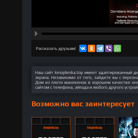
hd2160
hd1440
highres
hd1080
hd720
large
medium
small
tiny
Рассказать друзьям!
Наш сайт kinoplenka.top имеет адаптированный д
экрана. Независимо от того, зайдете вы с персо
Дом из плоти манекенов в хорошем качестве онл
сайтом с телефона, айпада и любого другого устрой
Возможно вас заинтересует