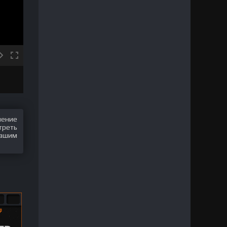
шение
треть
нашим