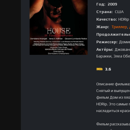
Год:
2009
Страна:
США
Качество:
HDRip
Жанр:
Триллер
,
Продолжительн
Режиссер:
Доми
Актёры:
Джованн
Баракки, Элеа Об
3.6
Описание фильма
Снятый и выпуще
фильм Дом из пло
HDRip. Это самые
насладиться крас
Фильм рассказыв