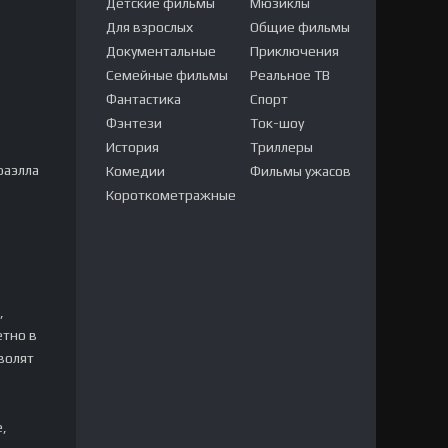
Детские фильмы
Мюзиклы
Для взрослых
Общие фильмы
Документальные
Приключения
Семейные фильмы
Реальное ТВ
Фантастика
Спорт
Фэнтези
Ток-шоу
История
Триллеры
фаэлла
Комедии
Фильмы ужасов
Короткометражные
,
етно в
волят
,