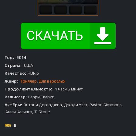
Год:
2014
Страна:
США
Качество:
HDRip
Жанр:
Триллер
,
Для взрослых
Продолжительность:
1 час 46 минут
Режиссер:
Гарри Спаркс
Актёры:
Энтони Десерджио, Джоди Уэст, Payton Simmons,
Калли Калипсо, T. Stone
6