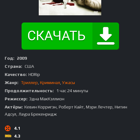
Год:
2009
Страна:
США
Качество:
HDRip
Жанр:
Триллер
,
Криминал
,
Ужасы
Продолжительность:
1 час 24 минуты
Режиссер:
Эдна МакКэллион
Актёры:
Кевин Корригэн, Роберт Кайт, Мэри Лечтер, Нитин
Адсул, Лаура Брекенридж
4.1
4.3