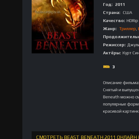
Год:
2011
Страна:
США
Качество:
HDRip
Жанр:
Триллер
,
Продолжительн
Режиссер:
Джули
Актёры:
Курт Си
3
Описание фильма
Снятый и выпущен
Beneath можно см
популярные форма
красивой картинк
СМОТРЕТЬ BEAST BENEATH 2011 ОНЛАЙН