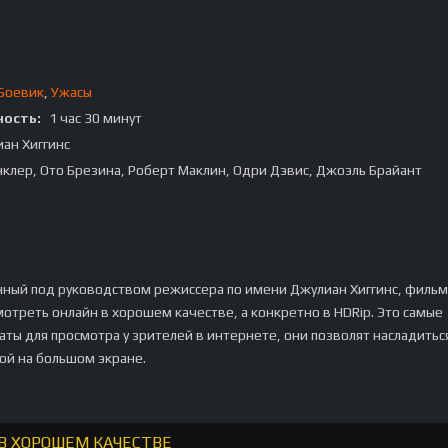
Боевик
,
Ужасы
ость:
1 час 30 минут
ан Хиггинс
нклер, Ото Брезина, Роберт Маклин, Одри Дэвис, Джоэль Брайант
:
ный под руководством режиссера по имени Джулиан Хиггинс, фильм
отреть онлайн в хорошем качестве, а конкретно в HDRip. Это самые
ты для просмотра у зрителей в интернете, они позволят насладитьс
ой на большом экране.
 В ХОРОШЕМ КАЧЕСТВЕ