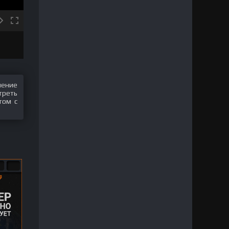
шение
треть
том с