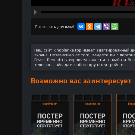
hd2160
hd1440
highres
hd1080
hd720
large
medium
small
tiny
Рассказать друзьям!
Наш сайт kinoplenka.top имеет адаптированный д
экрана. Независимо от того, зайдете вы с персо
Beast Beneath в хорошем качестве онлайн и бес
телефона, айпада и любого другого устройства.
Возможно вас заинтересует