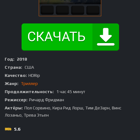
Год:
2018
Страна:
США
Качество:
HDRip
Жанр:
Триллер
Продолжительность:
1 час 45 минут
Режиссер:
Ричард Фридман
Актёры:
Пол Сорвино, Кира Рид Лорш, Тим ДеЗарн, Винс
Лозаньо, Трева Этьен
5.6