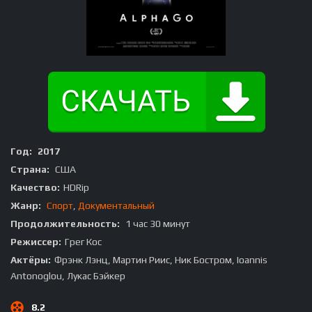
Год:
2017
Страна:
США
Качество:
HDRip
Жанр:
Спорт
,
Документальный
Продолжительность:
1 час 30 минут
Режиссер:
Грег Кос
Актёры:
Фрэнк Лэнц, Мартин Риис, Ник Бостром, Ioannis
Antonoglou, Лукас Бэйкер
8.2