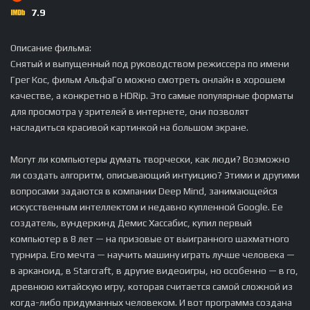
7.9
Описание фильма:
Снятый и выпущенный под руководством режиссера по имени
Грег Кос, фильм АльфаГо можно смотреть онлайн в хорошем
качестве, а конкретно в HDRip. Это самые популярные форматы
для просмотра у зрителей в интернете, они позволят
насладиться красивой картинкой на большом экране.
Могут ли компьютеры думать творчески, как люди? Возможно
ли создать алгоритм, описывающий интуицию? Этими и другими
вопросами задаются в компании Deep Mind, занимающейся
искусственным интеллектом и недавно купленной Google. Ее
создатель, вундеркинд Демис Хассабис, купил первый
компьютер в 8 лет — на призовые от выигранного шахматного
турнира. Его мечта — научить машину играть лучше человека —
в арканоид, в Starcraft, в другие видеоигры, но особенно — в го,
древнюю китайскую игру, которая считается самой сложной из
когда-либо придуманных человеком. И вот программа создана