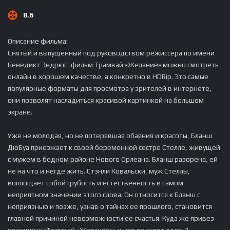
8.6
Описание фильма:
Снятый и выпущенный под руководством режиссера по имени
Бенедикт Эндрюс, фильм Трамвай «Желание» можно смотреть
онлайн в хорошем качестве, а конкретно в HDRip. Это самые
популярные форматы для просмотра у зрителей в интернете,
они позволят насладиться красивой картинкой на большом
экране.
Уже не молодая, но не потерявшая обаяния и красоты, Бланш
ДюБуа приезжает к своей беременной сестре Стелле, живущей
с мужем в бедном районе Нового Орлеана. Бланш разорена, ей
не на что и негде жить. Стэнли Ковальски, муж Стеллы,
воплощает собой грубость и естественность в самом
неприятном значении этого слова. Он относится к Бланш с
неприязнью и позже, узнав о тайнах ее прошлого, становится
главной причиной невозможности ее счастья. Куда же привез