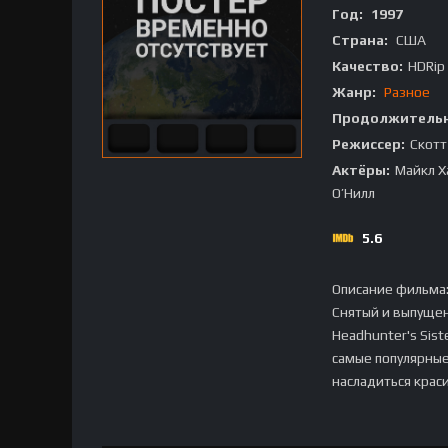
Год:
1997
Страна:
США
Качество:
HDRip
Жанр:
Разное
Продолжительн
Режиссер:
Скотт
Актёры:
Майкл Х
О’Нилл
5.6
Описание фильма
Снятый и выпущен
Headhunter's Sis
самые популярные
насладиться крас