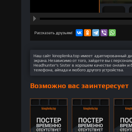
hd2160
hd1440
highres
hd1080
hd720
large
medium
small
tiny
Рассказать друзьям!
Наш сайт kinoplenka.top имеет адаптированный д
экрана. Независимо от того, зайдете вы с персон
Headhunter's Sister в хорошем качестве онлайн и 
телефона, айпада и любого другого устройства.
Возможно вас заинтересует