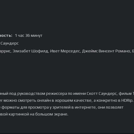
ость:
1 час 36 минут
 Саундерс
аррис, Элизабет Шофилд, Ивет Мерседес, Джеймс Винсент Романо, 
:
ный под руководством режиссера по имени Скотт Саундерс, фильм 
ter можно смотреть онлайн в хорошем качестве, а конкретно в HDRip.
 форматы для просмотра у зрителей в интернете, они позволят
ивой картинкой на большом экране.