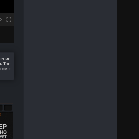
шение
ь The
том с