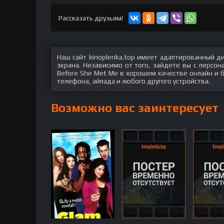
hd2160
hd1440
highres
hd1080
hd720
large
medium
small
tiny
Рассказать друзьям!
Наш сайт kinoplenka.top имеет адаптированный д
экрана. Независимо от того, зайдете вы с персо
Before She Met Me в хорошем качестве онлайн и б
телефона, айпада и любого другого устройства.
Возможно вас заинтересует