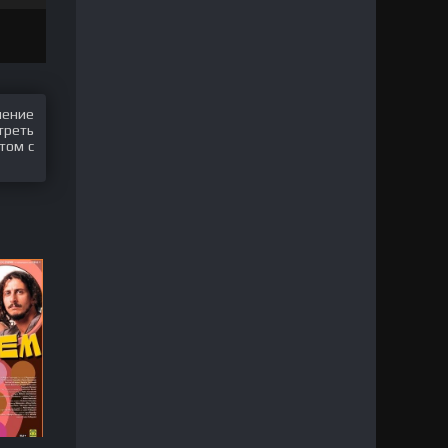
шение
треть
том с