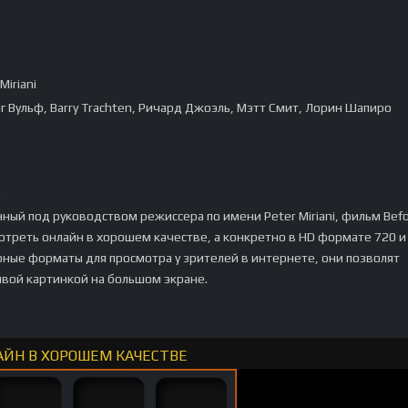
Miriani
г Вульф, Barry Trachten, Ричард Джоэль, Мэтт Смит, Лорин Шапиро
:
ный под руководством режиссера по имени Peter Miriani, фильм Bef
треть онлайн в хорошем качестве, а конкретно в HD формате 720 и
рные форматы для просмотра у зрителей в интернете, они позволят
ивой картинкой на большом экране.
АЙН В ХОРОШЕМ КАЧЕСТВЕ