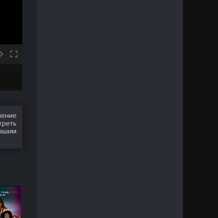
шение
треть
нашим